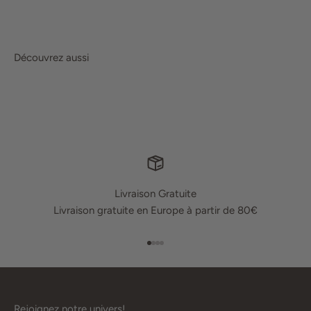
Découvrez aussi
Livraison Gratuite
Livraison gratuite en Europe à partir de 80€
Aller à l'élément 1
Aller à l'élément 2
Aller à l'élément 3
Aller à l'élément 4
Rejoignez notre univers!