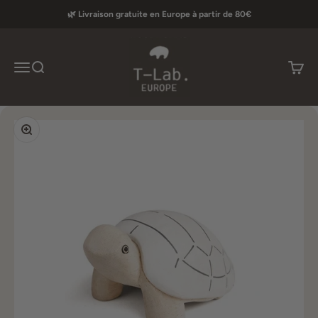
Passer au contenu
🌿 Livraison gratuite en Europe à partir de 80€
T-lab Europe
Menu
Recherche
Panier
Zoomer sur l'image