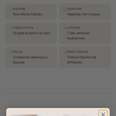
MATIÈRE
PEINTURE
Bois Albizia Falcata
Végétale, non toxique
FABRICATION
ARTISAN
Sculpté & peint à la main
T-lab, artisanat
traditionnel
TAILLE
PIÈCE UNIQUE
Compacte, idéale pour
Chaque figurine est
décorer
différente