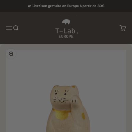
Passer au contenu
🌿 Livraison gratuite en Europe à partir de 80€
T-lab Europe
Menu
Recherche
Panier
Zoomer sur l'image