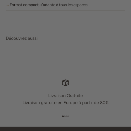
Format compact, s'adapte à tous les espaces
Découvrez aussi
Livraison Gratuite
Livraison gratuite en Europe à partir de 80€
Aller à l'élément 1
Aller à l'élément 2
Aller à l'élément 3
Aller à l'élément 4