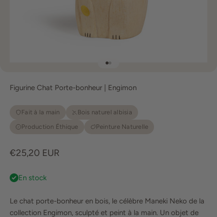
Aller à l'élément 1
Aller à l'élément 2
Figurine Chat Porte-bonheur | Engimon
Fait à la main
Bois naturel albisia
Production Éthique
Peinture Naturelle
Prix de vente
€25,20 EUR
En stock
Le chat porte-bonheur en bois, le célèbre Maneki Neko de la
collection Engimon, sculpté et peint à la main. Un objet de