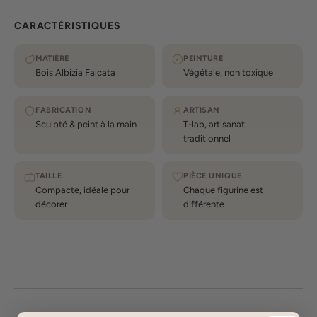
CARACTÉRISTIQUES
MATIÈRE
PEINTURE
Bois Albizia Falcata
Végétale, non toxique
FABRICATION
ARTISAN
Sculpté & peint à la main
T-lab, artisanat
traditionnel
TAILLE
PIÈCE UNIQUE
Compacte, idéale pour
Chaque figurine est
décorer
différente