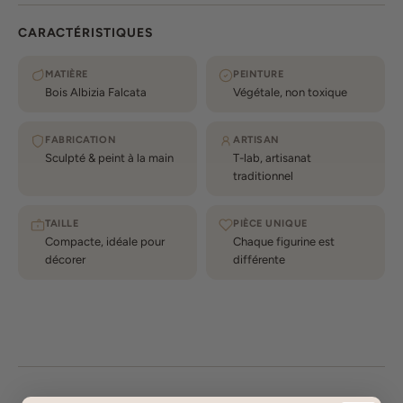
CARACTÉRISTIQUES
MATIÈRE
PEINTURE
Bois Albizia Falcata
Végétale, non toxique
FABRICATION
ARTISAN
Sculpté & peint à la main
T-lab, artisanat
traditionnel
TAILLE
PIÈCE UNIQUE
Compacte, idéale pour
Chaque figurine est
décorer
différente