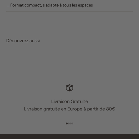
Format compact, s'adapte à tous les espaces
Découvrez aussi
Livraison Gratuite
Livraison gratuite en Europe à partir de 80€
Aller à l'élément 1
Aller à l'élément 2
Aller à l'élément 3
Aller à l'élément 4