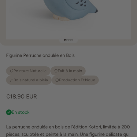
Aller à l'élément 1
Aller à l'élément 2
Aller à l'élément 3
Aller à l'élément 4
Aller à l'élément 5
Figurine Perruche ondulée en Bois
Peinture Naturelle
Fait à la main
Bois naturel albisia
Production Éthique
Prix de vente
€18,90 EUR
En stock
La perruche ondulée en bois de l'édition Kotori, limitée à 200
pièces, sculptée et peinte à la main. Une figurine délicate qui