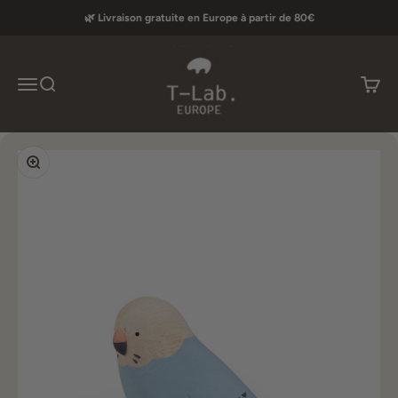
Passer au contenu
🌿 Livraison gratuite en Europe à partir de 80€
T-lab Europe
Menu
Recherche
Panier
Zoomer sur l'image