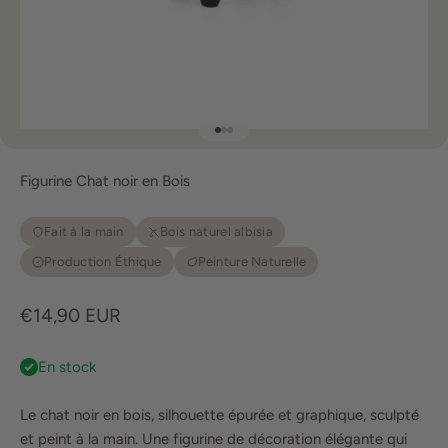
Aller à l'élément 1
Aller à l'élément 2
Aller à l'élément 3
Figurine Chat noir en Bois
Fait à la main
Bois naturel albisia
Production Éthique
Peinture Naturelle
Prix de vente
€14,90 EUR
En stock
Le chat noir en bois, silhouette épurée et graphique, sculpté
et peint à la main. Une figurine de décoration élégante qui