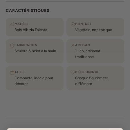
CARACTÉRISTIQUES
MATIÈRE
PEINTURE
Bois Albizia Falcata
Végétale, non toxique
FABRICATION
ARTISAN
Sculpté & peint à la main
T-lab, artisanat
traditionnel
TAILLE
PIÈCE UNIQUE
Compacte, idéale pour
Chaque figurine est
décorer
différente