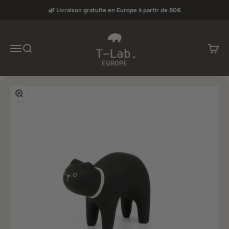
Passer au contenu
🌿 Livraison gratuite en Europe à partir de 80€
T-lab Europe
Menu
Recherche
Panier
Zoomer sur l'image