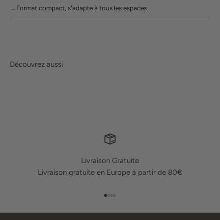
Format compact, s'adapte à tous les espaces
Découvrez aussi
Livraison Gratuite
Livraison gratuite en Europe à partir de 80€
Aller à l'élément 1
Aller à l'élément 2
Aller à l'élément 3
Aller à l'élément 4